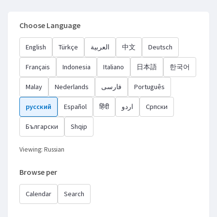
Choose Language
English
Türkçe
العربية
中文
Deutsch
Français
Indonesia
Italiano
日本語
한국어
Malay
Nederlands
فارسی
Português
русский
Español
हिंदी
اردو
Српски
Български
Shqip
Viewing: Russian
Browse per
Calendar
Search