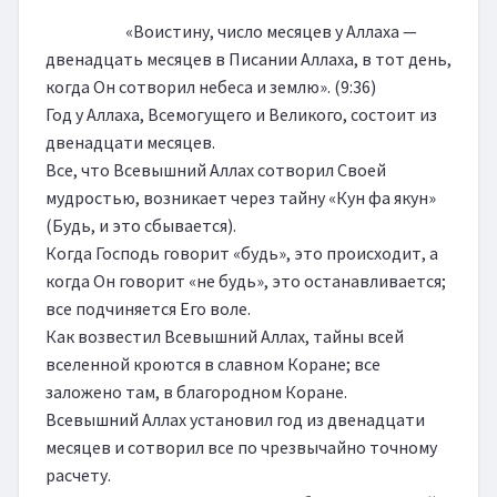
                        «Воистину, число месяцев у Аллаха — 
двенадцать месяцев в Писании Аллаха, в тот день, 
когда Он сотворил небеса и землю». (9:36)

Год у Аллаха, Всемогущего и Великого, состоит из 
двенадцати месяцев.

Все, что Всевышний Аллах сотворил Своей 
мудростью, возникает через тайну «Кун фа якун» 
(Будь, и это сбывается).

Когда Господь говорит «будь», это происходит, а 
когда Он говорит «не будь», это останавливается; 
все подчиняется Его воле.

Как возвестил Всевышний Аллах, тайны всей 
вселенной кроются в славном Коране; все 
заложено там, в благородном Коране.

Всевышний Аллах установил год из двенадцати 
месяцев и сотворил все по чрезвычайно точному 
расчету.
