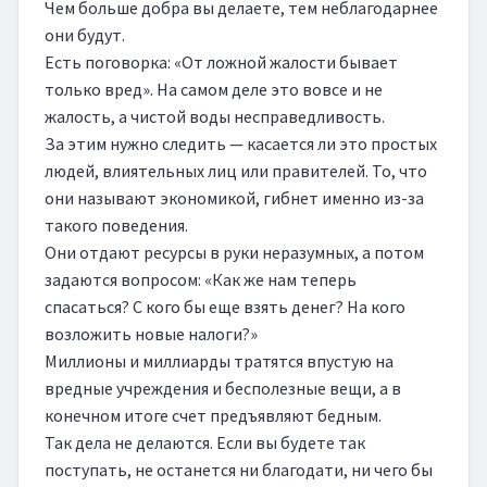
Чем больше добра вы делаете, тем неблагодарнее 
они будут.

Есть поговорка: «От ложной жалости бывает 
только вред». На самом деле это вовсе и не 
жалость, а чистой воды несправедливость.

За этим нужно следить — касается ли это простых 
людей, влиятельных лиц или правителей. То, что 
они называют экономикой, гибнет именно из-за 
такого поведения.

Они отдают ресурсы в руки неразумных, а потом 
задаются вопросом: «Как же нам теперь 
спасаться? С кого бы еще взять денег? На кого 
возложить новые налоги?»

Миллионы и миллиарды тратятся впустую на 
вредные учреждения и бесполезные вещи, а в 
конечном итоге счет предъявляют бедным.

Так дела не делаются. Если вы будете так 
поступать, не останется ни благодати, ни чего бы 