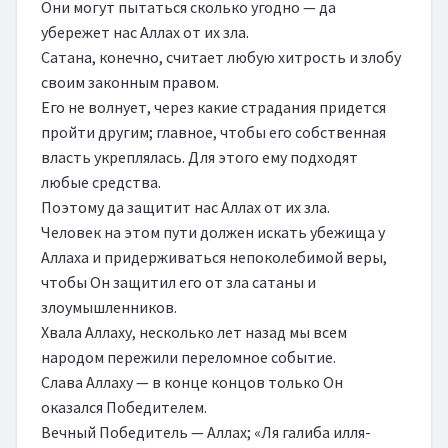
Они могут пытаться сколько угодно — да 
убережет нас Аллах от их зла.

Сатана, конечно, считает любую хитрость и злобу 
своим законным правом.

Его не волнует, через какие страдания придется 
пройти другим; главное, чтобы его собственная 
власть укреплялась. Для этого ему подходят 
любые средства.

Поэтому да защитит нас Аллах от их зла.

Человек на этом пути должен искать убежища у 
Аллаха и придерживаться непоколебимой веры, 
чтобы Он защитил его от зла сатаны и 
злоумышленников.

Хвала Аллаху, несколько лет назад мы всем 
народом пережили переломное событие.

Слава Аллаху — в конце концов только Он 
оказался Победителем.

Вечный Победитель — Аллах; «Ля галиба илля-