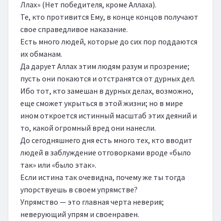
Ллах» (Нет победителя, кроме Аллаха).

Те, кто противится Ему, в конце концов получают 
свое справедливое наказание.

Есть много людей, которые до сих пор поддаются 
их обманам.

Да дарует Аллах этим людям разум и прозрение; 
пусть они покаются и отстранятся от дурных дел.

Ибо тот, кто замешан в дурных делах, возможно, 
еще сможет укрыться в этой жизни; но в мире 
ином откроется истинный масштаб этих деяний и 
то, какой огромный вред они нанесли.

До сегодняшнего дня есть много тех, кто вводит 
людей в заблуждение отговорками вроде «было 
так» или «было этак».

Если истина так очевидна, почему же ты тогда 
упорствуешь в своем упрямстве?

Упрямство — это главная черта неверия; 
неверующий упрям и своенравен.
