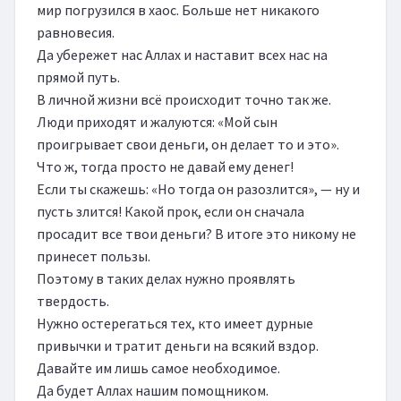
мир погрузился в хаос. Больше нет никакого 
равновесия.

Да убережет нас Аллах и наставит всех нас на 
прямой путь.

В личной жизни всё происходит точно так же. 
Люди приходят и жалуются: «Мой сын 
проигрывает свои деньги, он делает то и это». 
Что ж, тогда просто не давай ему денег!

Если ты скажешь: «Но тогда он разозлится», — ну и 
пусть злится! Какой прок, если он сначала 
просадит все твои деньги? В итоге это никому не 
принесет пользы.

Поэтому в таких делах нужно проявлять 
твердость.

Нужно остерегаться тех, кто имеет дурные 
привычки и тратит деньги на всякий вздор. 
Давайте им лишь самое необходимое.

Да будет Аллах нашим помощником.
