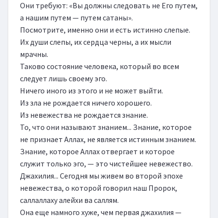
Они требуют: «Вы должны следовать не Его путем, 
а нашим путем — путем сатаны».

Посмотрите, именно они и есть истинно слепые.

Их души слепы, их сердца черны, а их мысли 
мрачны.

Таково состояние человека, который во всем 
следует лишь своему эго.

Ничего иного из этого и не может выйти.

Из зла не рождается ничего хорошего.

Из невежества не рождается знание.

То, что они называют знанием... Знание, которое 
не признает Аллах, не является истинным знанием.

Знание, которое Аллах отвергает и которое 
служит только эго, — это чистейшее невежество.

Джахилия... Сегодня мы живем во второй эпохе 
невежества, о которой говорил наш Пророк, 
саллаллаху алейхи ва саллям.

Она еще намного хуже, чем первая джахилия — 