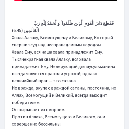
                        فَقُطِعَ دَابِرُ الْقَوْمِ الَّذِينَ ظَلَمُوا ۚ وَالْحَمْدُ لِلَّهِ رَبِّ 
الْعَالَمِينَ (6:45)

Хвала Аллаху, Всемогущему и Великому, Который 
свершил суд над несправедливым народом.

Хвала Ему, вся наша хвала принадлежит Ему.

Тысячекратная хвала Аллаху, вся хвала 
принадлежит Ему. Неверующий для мусульманина 
всегда является врагом и угрозой; однако 
величайший враг — это сатана.

Их вражда, вкупе с враждой сатаны, постоянна, но 
Аллах, Всемогущий и Великий, всегда выходит 
победителем.

Он вырывает их с корнем.

Против Аллаха, Всемогущего и Великого, они 
совершенно бессильны.
