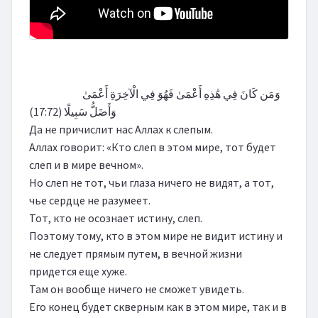
                        وَمَن كَانَ فِي هَٰذِهِ أَعْمَىٰ فَهُوَ فِي الْآخِرَةِ أَعْمَىٰ 
وَأَضَلُّ سَبِيلًا (17:72)

Да не причислит нас Аллах к слепым.

Аллах говорит: «Кто слеп в этом мире, тот будет 
слеп и в мире вечном».

Но слеп не тот, чьи глаза ничего не видят, а тот, 
чье сердце не разумеет.

Тот, кто не осознает истину, слеп.

Поэтому тому, кто в этом мире не видит истину и 
не следует прямым путем, в вечной жизни 
придется еще хуже.

Там он вообще ничего не сможет увидеть.

Его конец будет скверным как в этом мире, так и в 