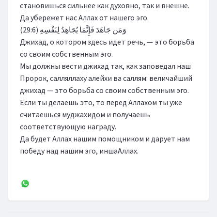
становишься сильнее как духовно, так и внешне.

Да убережет нас Аллах от нашего эго.

وَمَن جَاهَدَ فَإِنَّمَا يُجَاهِدُ لِنَفْسِهِ (29:6)

Джихад, о котором здесь идет речь, — это борьба 
со своим собственным эго.

Мы должны вести джихад так, как заповедал наш 
Пророк, салляллаху алейхи ва саллям: величайший 
джихад — это борьба со своим собственным эго.

Если ты делаешь это, то перед Аллахом ты уже 
считаешься муджахидом и получаешь 
соответствующую награду.

Да будет Аллах нашим помощником и дарует нам 
победу над нашим эго, иншаАллах.
