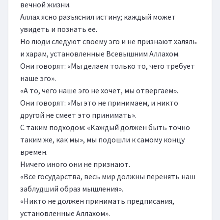
вечной жизни.

Аллах ясно разъяснил истину; каждый может 
увидеть и познать ее.

Но люди следуют своему эго и не признают халяль 
и харам, установленные Всевышним Аллахом.

Они говорят: «Мы делаем только то, чего требует 
наше эго».

«А то, чего наше эго не хочет, мы отвергаем».

Они говорят: «Мы это не принимаем, и никто 
другой не смеет это принимать».

С таким подходом: «Каждый должен быть точно 
таким же, как мы», мы подошли к самому концу 
времен.

Ничего иного они не признают.

«Все государства, весь мир должны перенять наш 
заблудший образ мышления».

«Никто не должен принимать предписания, 
установленные Аллахом».
