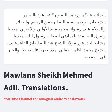
السلام عليكم ورحمة الله وبركاته أعوذ بالله من
الشيطان الرجيم. بسم الله الرحمن الرحيم. والصلاة
والسلام على رسولنا محمد سيد الأولين والآخرين. مدد يا
رسول الله، مدد يا سادتي أصحاب رسول الله، مدد يا
مشايخنا، دستور مولانا الشيخ عبد الله الفايز الداغستاني،
الشيخ محمد ناظم الحقاني. مدد. طريقتنا الصحبة والخير
في الجمعية.
Mawlana Sheikh Mehmed
Adil. Translations.
YouTube Channel for bilingual audio translations