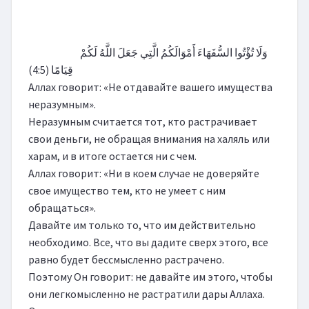
                        وَلَا تُؤْتُوا السُّفَهَاءَ أَمْوَالَكُمُ الَّتِي جَعَلَ اللَّهُ لَكُمْ 
قِيَامًا (4:5)

Аллах говорит: «Не отдавайте вашего имущества 
неразумным».

Неразумным считается тот, кто растрачивает 
свои деньги, не обращая внимания на халяль или 
харам, и в итоге остается ни с чем.

Аллах говорит: «Ни в коем случае не доверяйте 
свое имущество тем, кто не умеет с ним 
обращаться».

Давайте им только то, что им действительно 
необходимо. Все, что вы дадите сверх этого, все 
равно будет бессмысленно растрачено.

Поэтому Он говорит: не давайте им этого, чтобы 
они легкомысленно не растратили дары Аллаха.
