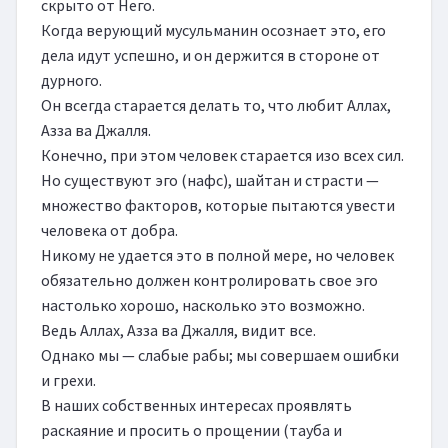
скрыто от Него.

Когда верующий мусульманин осознает это, его 
дела идут успешно, и он держится в стороне от 
дурного.

Он всегда старается делать то, что любит Аллах, 
Азза ва Джалля.

Конечно, при этом человек старается изо всех сил.

Но существуют эго (нафс), шайтан и страсти — 
множество факторов, которые пытаются увести 
человека от добра.

Никому не удается это в полной мере, но человек 
обязательно должен контролировать свое эго 
настолько хорошо, насколько это возможно.

Ведь Аллах, Азза ва Джалля, видит все.

Однако мы — слабые рабы; мы совершаем ошибки 
и грехи.

В наших собственных интересах проявлять 
раскаяние и просить о прощении (тауба и 