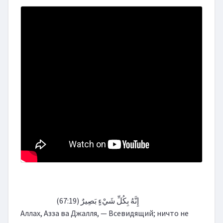
                        إِنَّهُ بِكُلِّ شَيْءٍ بَصِيرٌ (67:19)

Аллах, Азза ва Джалля, — Всевидящий; ничто не 