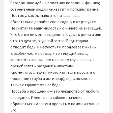
Сегодня никому бы не хватило половины финика; 
современным людям не хватит и полкилограмма.

Поэтому: как бы мало это ни казалось, 
обязательно давайте свою садаку и жертвуйте.

Не считайте вашу милостыню ничего не значащей. 
Что бы вы ни могли выделить, будь то деньги или 
что-то другое, отдавайте это. Ведь садака 
отводит беды и несчастья и продлевает жизнь.

В особенности потому, что текущий месяц 
является тяжелым, вам ни в коем случае нельзя 
пренебрегать раздачей милостыни.

Кроме того, следует много каяться и просить о 
прощении (тауба и истигфар); ведь покаяние 
также отдаляет от нас беды.

Просьба о прощении — это лекарство от любого 
страдания. Имеет величайшее значение 
обращаться к Аллаху и просить о помощи только 
Его.
