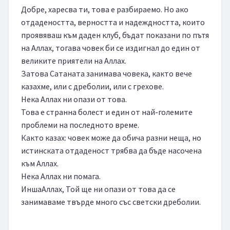
Добре, харесва ти, това е разбираемо. Но ако 
отдадеността, верността и надеждността, които 
проявяваш към даден клуб, бъдат показани по пътя 
на Аллах, тогава човек би се издигнал до един от 
великите приятели на Аллах.

Затова Сатаната занимава човека, както вече 
казахме, или с дреболии, или с грехове.

Нека Аллах ни опази от това.

Това е странна болест и един от най-големите 
проблеми на последното време.

Както казах: човек може да обича разни неща, но 
истинската отдаденост трябва да бъде насочена 
към Аллах.

Нека Аллах ни помага.

ИншаАллах, Той ще ни опази от това да се 
занимаваме твърде много със светски дреболии.
