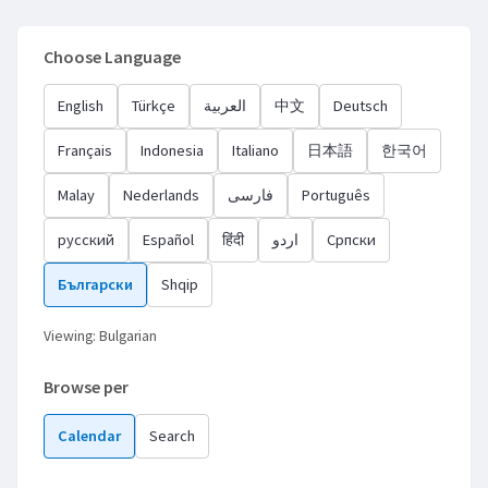
Choose Language
English
Türkçe
العربية
中文
Deutsch
Français
Indonesia
Italiano
日本語
한국어
Malay
Nederlands
فارسی
Português
русский
Español
हिंदी
اردو
Српски
Български
Shqip
Viewing: Bulgarian
Browse per
Calendar
Search