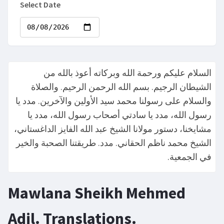
Select Date
السلام عليكم ورحمة الله وبركاته أعوذ بالله من
الشيطان الرجيم. بسم الله الرحمن الرحيم. والصلاة
والسلام على رسولنا محمد سيد الأولين والآخرين. مدد يا
رسول الله، مدد يا سادتي أصحاب رسول الله، مدد يا
مشايخنا، دستور مولانا الشيخ عبد الله الفايز الداغستاني،
الشيخ محمد ناظم الحقاني. مدد. طريقتنا الصحبة والخير
في الجمعية.
Mawlana Sheikh Mehmed
Adil. Translations.