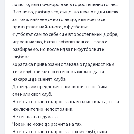
лошото, или по-скоро във второстепенното, че...

В лошото, разбира се, също, но вече от дни мисля 
за това: най-ненужното нещо, към което се 
привързват най-много, е футболът.

Футболът сам по себе си е второстепенен. Добре, 
играеш малко, бягаш, забавляваш се – това е 
разбираемо. Но после идват и футболните 
клубове.

Хората са привързани с такава отдаденост към 
тези клубове, че е почти невъзможно да ги 
накараш да сменят клуба.

Дори да им предложите милиони, те не биха 
сменили своя клуб.

Но когато става въпрос за пътя на истината, те са 
изключително непостоянни.

Не си спазват думата.

Човек не може да разчита на тях.

Но когато става въпрос за техния клуб, няма 