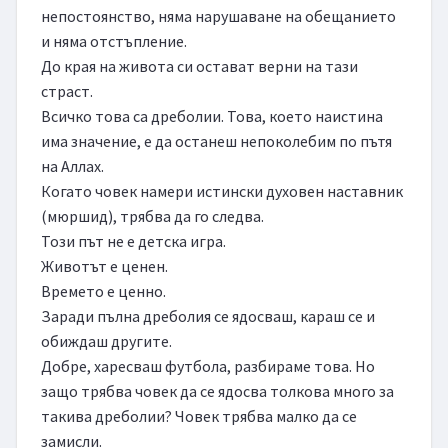
непостоянство, няма нарушаване на обещанието 
и няма отстъпление.

До края на живота си остават верни на тази 
страст.

Всичко това са дреболии. Това, което наистина 
има значение, е да останеш непоколебим по пътя 
на Аллах.

Когато човек намери истински духовен наставник 
(мюршид), трябва да го следва.

Този път не е детска игра.

Животът е ценен.

Времето е ценно.

Заради пълна дреболия се ядосваш, караш се и 
обиждаш другите.

Добре, харесваш футбола, разбираме това. Но 
защо трябва човек да се ядосва толкова много за 
такива дреболии? Човек трябва малко да се 
замисли.
