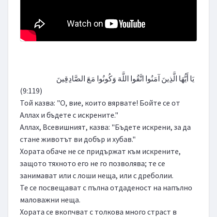
                        يَا أَيُّهَا الَّذِينَ آمَنُوا اتَّقُوا اللَّهَ وَكُونُوا مَعَ الصَّادِقِينَ 
(9:119)

Той казва: "О, вие, които вярвате! Бойте се от 
Аллах и бъдете с искрените."

Аллах, Всевишният, казва: "Бъдете искрени, за да 
стане животът ви добър и хубав."

Хората обаче не се придържат към искрените, 
защото тяхното его не го позволява; те се 
занимават или с лоши неща, или с дреболии.

Те се посвещават с пълна отдаденост на напълно 
маловажни неща.

Хората се вкопчват с толкова много страст в 